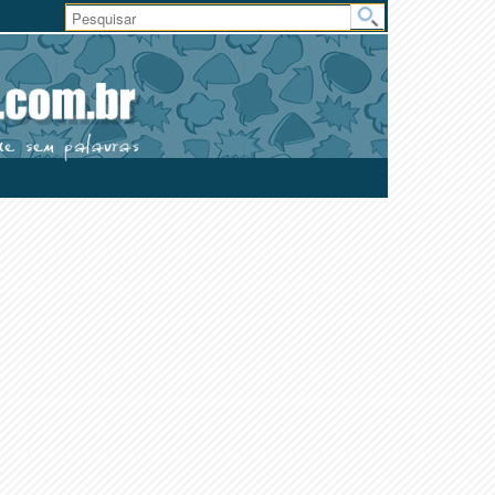
Área
do
Usuário