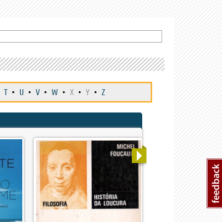
T
•
U
•
V
•
W
•
X
•
Y
•
Z