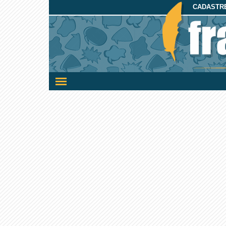
CADASTRE
Ativar/desativar
a
navegação