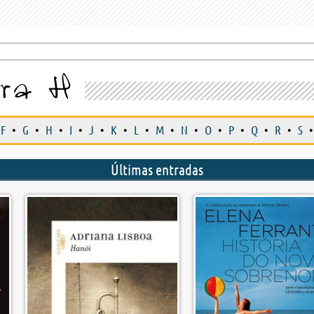
tra H
F
•
G
•
H
•
I
•
J
•
K
•
L
•
M
•
N
•
O
•
P
•
Q
•
R
•
S
•
Últimas entradas