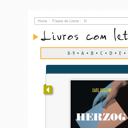
Home
Frases de Livros
H
Livros com le
0 - 9
•
A
•
B
•
C
•
D
•
E
•