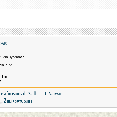
OAIS
79 em Hyderabad,
 em Pune
lítico
o
s e aforismos de Sadhu T. L. Vaswani
2
EM PORTUGUÊS