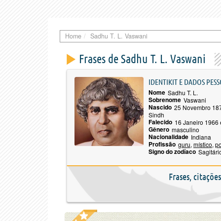
Home
Sadhu T. L. Vaswani
Frases de Sadhu T. L. Vaswani
IDENTIKIT E DADOS PESS
Nome
Sadhu T. L.
Sobrenome
Vaswani
Nascido
25 Novembro 18
Sindh
Falecido
16 Janeiro 1966
Gênero
masculino
Nacionalidade
Indiana
Profissão
guru
,
místico
,
po
Signo do zodíaco
Sagitári
Frases, citaçõe