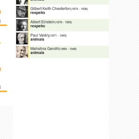
Gilbert Keith Chesterton
(1874
-
1936)
I
respeito
]
Albert Einstein
(1879
-
1955)
respeito
Paul Valéry
(1871
-
1945)
animais
›
Mahatma Gandhi
(1869
-
1948)
animais
I
]