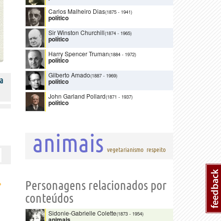
Carlos Malheiro Dias
(1875
-
1941)
político
Sir Winston Churchill
(1874
-
1965)
político
Harry Spencer Truman
(1884
-
1972)
político
Gilberto Amado
(1887
-
1969)
a
político
John Garland Pollard
(1871
-
1937)
político
animais
vegetarianismo
respeito
›
Personagens relacionados por
conteúdos
Sidonie-Gabrielle Colette
(1873
-
1954)
animais