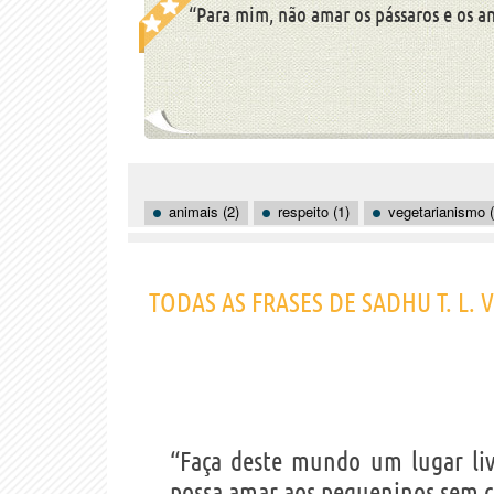
“Para mim, não amar os pássaros e os a
animais (2)
respeito (1)
vegetarianismo (
TODAS AS FRASES DE SADHU T. L.
“Faça deste mundo um lugar liv
possa amar aos pequeninos sem c