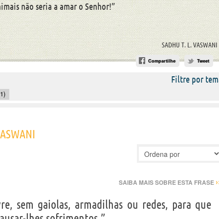
nimais não seria a amar o Senhor!”
SADHU T. L. VASWANI
Compartilhe
Tweet
Filtre por tem
1)
 VASWANI
›
SAIBA MAIS SOBRE ESTA FRASE
re, sem gaiolas, armadilhas ou redes, para que
ausar-lhes sofrimentos.”