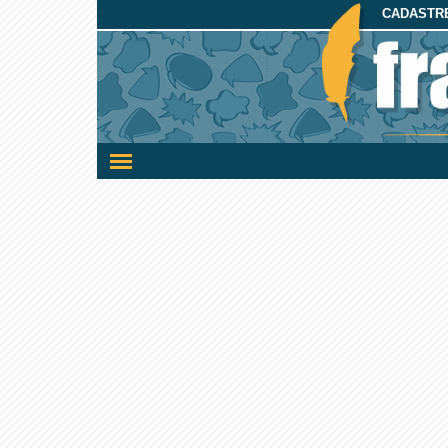
CADASTRE
Ativar/desativar
a
navegação