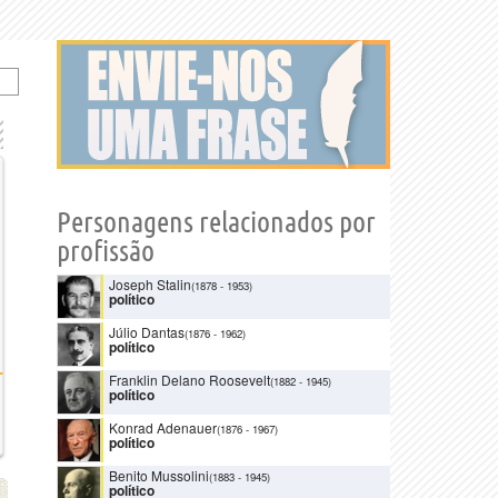
Personagens relacionados por
profissão
Joseph Stalin
(1878
-
1953)
político
Júlio Dantas
(1876
-
1962)
político
Franklin Delano Roosevelt
(1882
-
1945)
político
Konrad Adenauer
(1876
-
1967)
político
Benito Mussolini
(1883
-
1945)
político