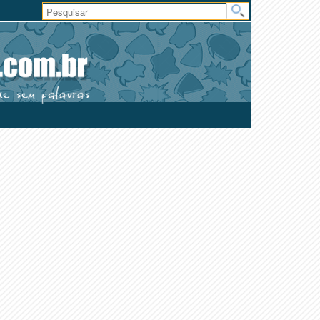
Área
do
Usuário