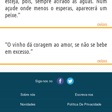
esteja, pois, sempre atirado às águas. Num
açude onde menos o esperas, aparecerá um
peixe.”
OVÍDIO
“O vinho dá coragem ao amor, se não se bebe
em excesso.”
OVÍDIO
Siga-nos no
Sobre nós
Escreva-nos
Novidades
Política De Privacidade