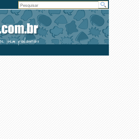
Área
do
Usuário