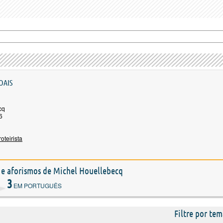
OAIS
cq
6
roteirista
s e aforismos de Michel Houellebecq
3
EM PORTUGUÊS
Filtre por tem