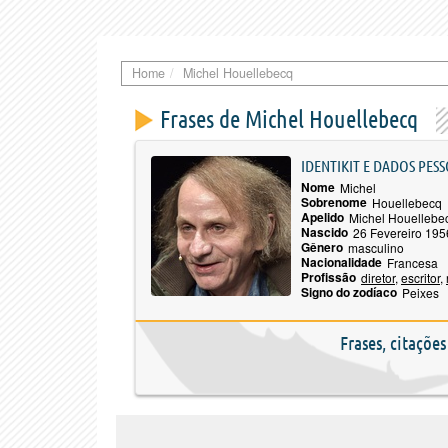
Home
Michel Houellebecq
Frases de Michel Houellebecq
IDENTIKIT E DADOS PESS
Nome
Michel
Sobrenome
Houellebecq
Apelido
Michel Houellebe
Nascido
26 Fevereiro 195
Gênero
masculino
Nacionalidade
Francesa
Profissão
diretor
,
escritor
,
Signo do zodíaco
Peixes
Frases, citaçõe