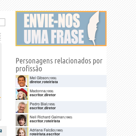
Personagens relacionados por
profissão
Mel Gibson
(1956)
diretor
,
roteirista
Madonna
(1958)
escritor
,
diretor
Pedro Bial
(1958)
escritor
,
diretor
Neil Richard Gaiman
(1960)
escritor
,
roteirista
a
Adriana Falcão
(1960)
roteirista
,
escritor