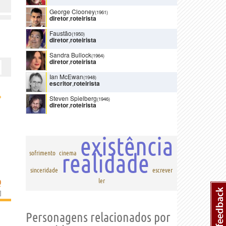
George Clooney
(1961)
diretor
,
roteirista
Faustão
(1950)
diretor
,
roteirista
Sandra Bullock
(1964)
diretor
,
roteirista
Ian McEwan
(1948)
escritor
,
roteirista
›
Steven Spielberg
(1946)
diretor
,
roteirista
existência
realidade
sofrimento
cinema
sinceridade
escrever
ler
Q
]
Personagens relacionados por