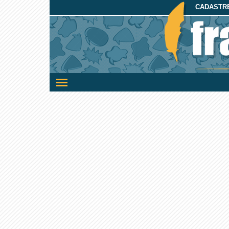
CADASTRE
Ativar/desativar
a
navegação