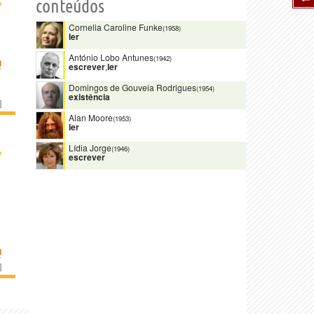
›
conteúdos
Cornelia Caroline Funke
(1958)
ler
António Lobo Antunes
(1942)
Q
escrever
,
ler
Domingos de Gouveia Rodrigues
(1954)
existência
]
Alan Moore
(1953)
ler
Lídia Jorge
›
(1946)
escrever
Q
]