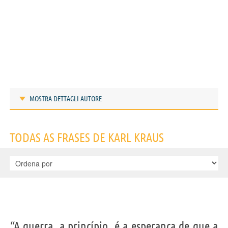
MOSTRA DETTAGLI AUTORE
Frases de Karl Kraus
TODAS AS FRASES DE KARL KRAUS
IDENTIKIT E DADOS PESSOAIS
“A guerra, a princípio, é a esperança de que a