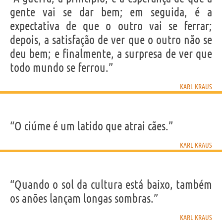
Nome
Karl
gente vai se dar bem; em seguida, é a
Sobrenome
Kraus
Nascido
29 Abril 1874 em Gitschin, Boemia
expectativa de que o outro vai se ferrar;
Falecido
12 Junho 1936 em Vienna
Gênero
masculino
depois, a satisfação de ver que o outro não se
Nacionalidade
Austríaca
Profissão
escritor
,
jornalista
deu bem; e finalmente, a surpresa de ver que
Signo do zodíaco
Touro
todo mundo se ferrou.”
Frases, citações e aforismos de Karl Kraus
KARL KRAUS
4
EM PORTUGUÊS
“O ciúme é um latido que atrai cães.”
“O ciúme é um latido que atrai cães.”
KARL KRAUS
KARL KRAUS
Compartilhe
Tweet
“Quando o sol da cultura está baixo, também
Personagens relacionados por
PROFISSÃO
CONTEÚDOS
os anões lançam longas sombras.”
KARL KRAUS