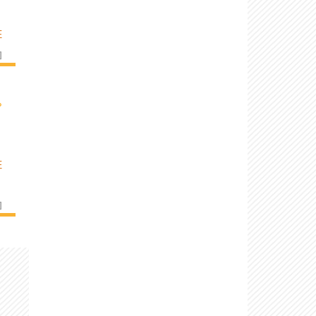
E
]
›
E
]