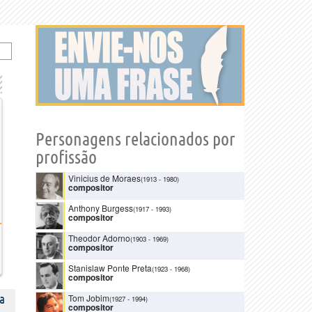
Personagens relacionados por
profissão
Vinicius de Moraes
(1913
-
1980)
compositor
Anthony Burgess
(1917
-
1993)
compositor
Theodor Adorno
(1903
-
1969)
compositor
Stanislaw Ponte Preta
(1923
-
1968)
compositor
a
Tom Jobim
(1927
-
1994)
compositor