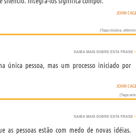
 silêncio. Integra-los significa compor.”
JOHN CAG
[Tags:
música
,
silêncio
›
SAIBA MAIS SOBRE ESTA FRASE
ma única pessoa, mas um processo iniciado por
JOHN CAG
[Tags:
arte
›
SAIBA MAIS SOBRE ESTA FRASE
ue as pessoas estão com medo de novas idéias.