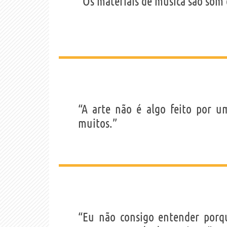
“Os materiais de música são som e
“A arte não é algo feito por u
muitos.”
“Eu não consigo entender porq