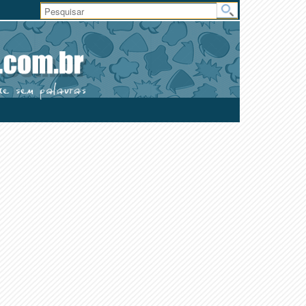
Área
do
Usuário