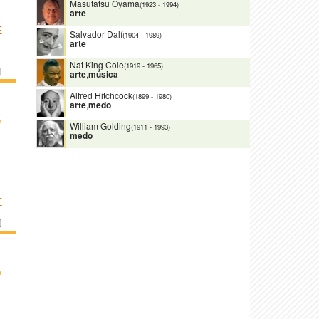
Masutatsu Oyama
(1923
-
1994)
arte
E
Salvador Dalí
(1904
-
1989)
arte
Nat King Cole
(1919
-
1965)
]
arte
,
música
Alfred Hitchcock
(1899
-
1980)
arte
,
medo
›
William Golding
(1911
-
1993)
medo
E
]
›