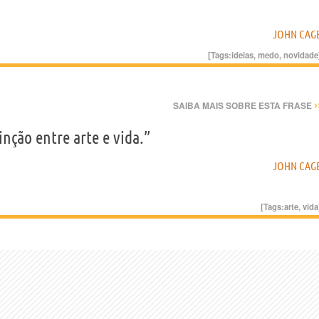
JOHN CAG
[Tags:
ideias
,
medo
,
novidade
›
SAIBA MAIS SOBRE ESTA FRASE
nção entre arte e vida.”
JOHN CAG
[Tags:
arte
,
vida