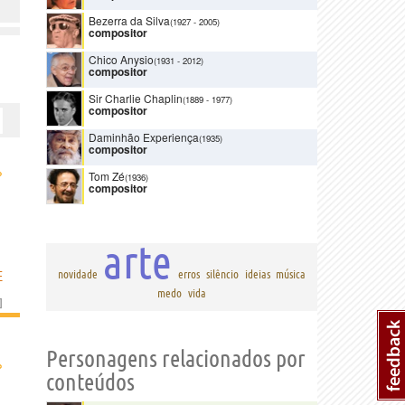
Bezerra da Silva
(1927
-
2005)
compositor
Chico Anysio
(1931
-
2012)
compositor
Sir Charlie Chaplin
(1889
-
1977)
compositor
Daminhão Experiença
(1935)
compositor
›
Tom Zé
(1936)
compositor
arte
E
novidade
erros
silêncio
ideias
música
medo
vida
]
Personagens relacionados por
›
conteúdos