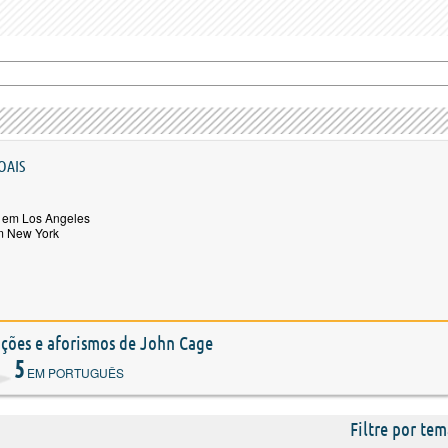
OAIS
 em Los Angeles
m New York
tações e aforismos de John Cage
5
EM PORTUGUÊS
Filtre por tem