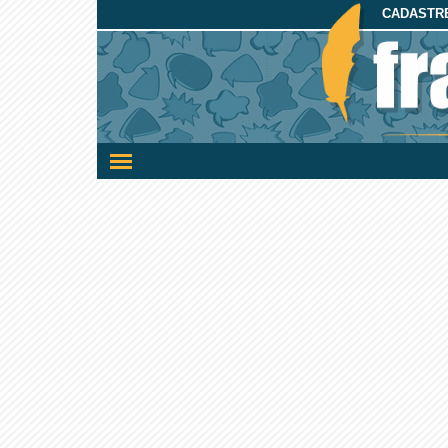
CADASTRE
Ativar/desativar
a
navegação