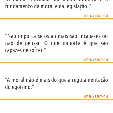
Nome
Jeremy
fundamento da moral e da legislação.”
Sobrenome
Bentham
Nascido
15 Fevereiro 1748 em Spitalfields, Londra
Falecido
6 Junho 1832 em Londra
JEREMY BENTHAM
Gênero
masculino
Nacionalidade
Inglesa
Profissão
jurista
,
filósofo
Signo do zodíaco
Aquário
“Não importa se os animais são incapazes ou
não de pensar. O que importa é que são
Frases, citações e aforismos de Jeremy Bentham
4
capazes de sofrer.”
EM PORTUGUÊS
JEREMY BENTHAM
Personagens relacionados por
PROFISSÃO
CONTEÚDOS
“A moral não é mais do que a regulamentação
do egoísmo.”
JEREMY BENTHAM