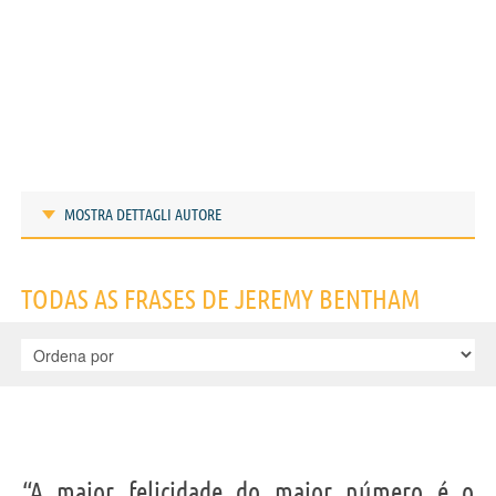
MOSTRA DETTAGLI AUTORE
Frases de Jeremy Bentham
TODAS AS FRASES DE JEREMY BENTHAM
IDENTIKIT E DADOS PESSOAIS
“A maior felicidade do maior número é o