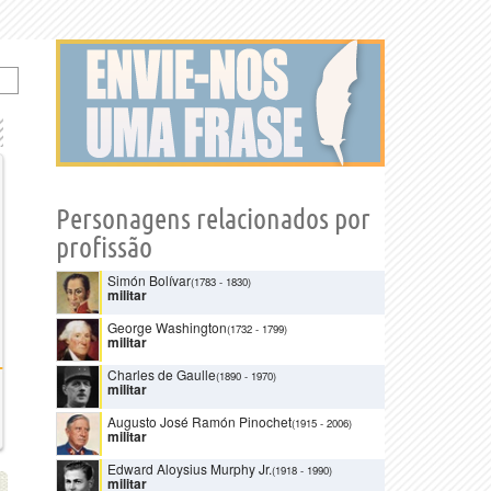
Personagens relacionados por
profissão
Simón Bolívar
(1783
-
1830)
militar
George Washington
(1732
-
1799)
militar
Charles de Gaulle
(1890
-
1970)
militar
Augusto José Ramón Pinochet
(1915
-
2006)
militar
Edward Aloysius Murphy Jr.
(1918
-
1990)
militar