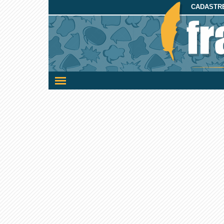
CADASTRE
Ativar/desativar
a
navegação