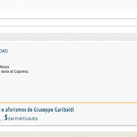
OAIS
 Nizza
Isola di Caprera,
s e aforismos de Giuseppe Garibaldi
5
EM PORTUGUÊS