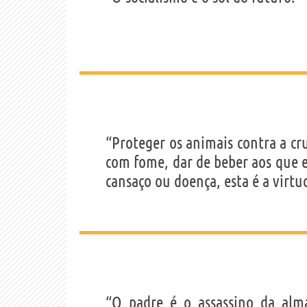
“Proteger os animais contra a c
com fome, dar de beber aos que e
cansaço ou doença, esta é a virtu
“O padre é o assassino da alm