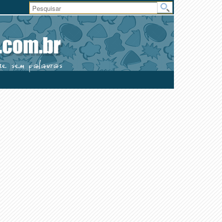
Área
do
Usuário