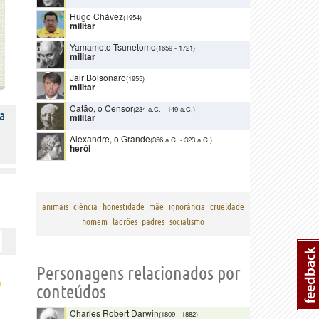
Hugo Chávez
(1954)
militar
Yamamoto Tsunetomo
(1659
-
1721)
militar
Jair Bolsonaro
(1955)
militar
Catão, o Censor
(234 a.C.
-
149 a.C.)
a
militar
Alexandre, o Grande
(356 a.C.
-
323 a.C.)
herói
animais
ciência
honestidade
mãe
ignorância
crueldade
homem
ladrões
padres
socialismo
Personagens relacionados por
›
conteúdos
Charles Robert Darwin
(1809
-
1882)