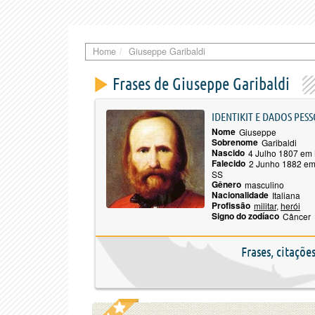
Home
Giuseppe Garibaldi
Frases de Giuseppe Garibaldi
IDENTIKIT E DADOS PESS
Nome
Giuseppe
Sobrenome
Garibaldi
Nascido
4 Julho 1807 em
Falecido
2 Junho 1882 em 
SS
Gênero
masculino
Nacionalidade
Italiana
Profissão
militar
,
herói
Signo do zodíaco
Câncer
Frases, citaçõe