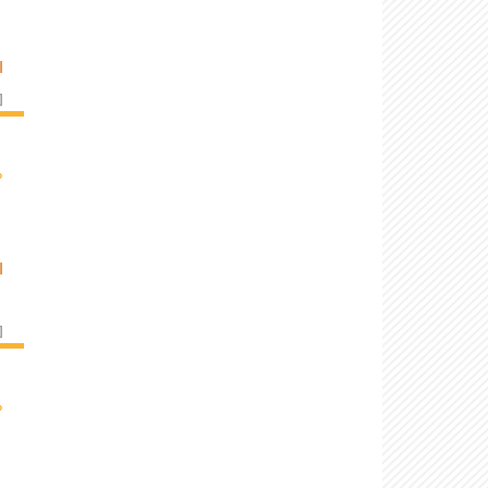
I
]
›
I
]
›