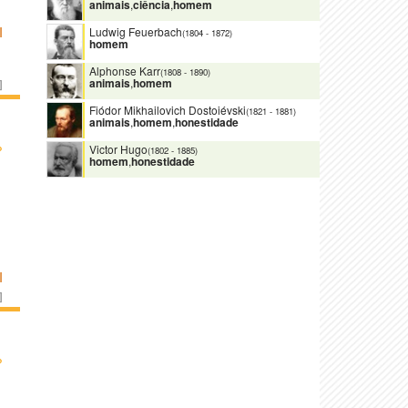
animais
,
ciência
,
homem
Ludwig Feuerbach
I
(1804
-
1872)
homem
Alphonse Karr
(1808
-
1890)
animais
,
homem
]
Fiódor Mikhailovich Dostoiévski
(1821
-
1881)
animais
,
homem
,
honestidade
›
Victor Hugo
(1802
-
1885)
homem
,
honestidade
I
]
›