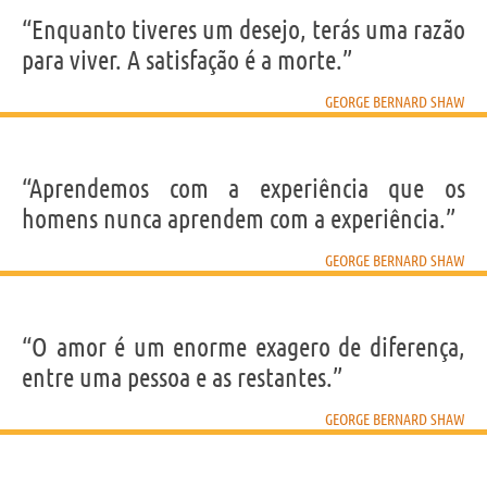
IDENTIKIT E DADOS PESSOAIS
Nome
“Enquanto tiveres um desejo, terás uma razão
George Bernard
Sobrenome
Shaw
para viver. A satisfação é a morte.”
Nascido
26 Julho 1856 em Dublino
Falecido
2 Novembro 1950 em Hertfordshire
Gênero
masculino
GEORGE BERNARD SHAW
Nacionalidade
Irlandesa
Profissão
escritor
,
dramaturgo
Prêmios
prémio Nobel de literatura de 1925
Signo do zodíaco
Leão
“Aprendemos com a experiência que os
Frases, citações e aforismos de George Bernard Shaw
homens nunca aprendem com a experiência.”
117
EM PORTUGUÊS
GEORGE BERNARD SHAW
“O ódio é a vingança do covarde.”
“O amor é um enorme exagero de diferença,
GEORGE BERNARD SHAW
entre uma pessoa e as restantes.”
Compartilhe
Tweet
GEORGE BERNARD SHAW
Personagens relacionados por
PROFISSÃO
CONTEÚDOS