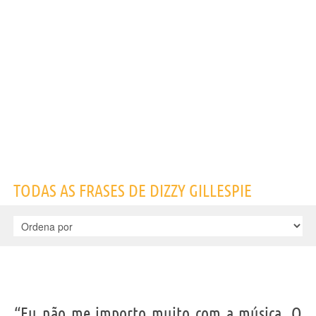
Nome
Dizzy
Sobrenome
Gillespie
Nascido
21 Outubro 1917 em Cheraw
Falecido
6 Janeiro 1993 em Englewood
Gênero
masculino
Nacionalidade
Americana
Profissão
músico
,
cantor
,
compositor
Signo do zodíaco
Libra
Frases, citações e aforismos de Dizzy Gillespie
2
EM PORTUGUÊS
“Eu não me importo muito com a música. O que eu
TODAS AS FRASES DE DIZZY GILLESPIE
gosto é sons.”
DIZZY GILLESPIE
Compartilhe
Tweet
Personagens relacionados por
PROFISSÃO
CONTEÚDOS
“Eu não me importo muito com a música. O