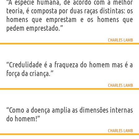
IDENTIKIT E DADOS PESSOAIS
“A espécie humana, de acordo com a melhor
Nome
Charles
teoria, é composta por duas raças distintas: os
Sobrenome
Lamb
Nascido
10 Fevereiro 1775 em Londra
homens que emprestam e os homens que
Falecido
27 Dezembro 1834 em Edmonton
Gênero
masculino
pedem emprestado.”
Nacionalidade
Inglesa
Profissão
escritor
Signo do zodíaco
Aquário
CHARLES LAMB
Frases, citações e aforismos de Charles Lamb
5
“Credulidade é a fraqueza do homem mas é a
EM PORTUGUÊS
força da criança.”
Personagens relacionados por
PROFISSÃO
CONTEÚDOS
CHARLES LAMB
“Como a doença amplia as dimensões internas
do homem!”
CHARLES LAMB