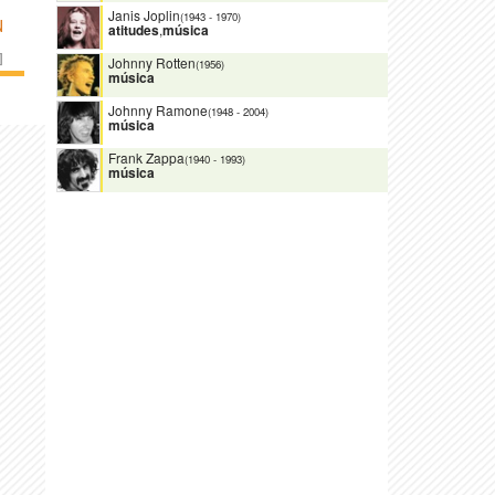
Janis Joplin
(1943
-
1970)
N
atitudes
,
música
]
Johnny Rotten
(1956)
música
Johnny Ramone
(1948
-
2004)
música
Frank Zappa
(1940
-
1993)
música