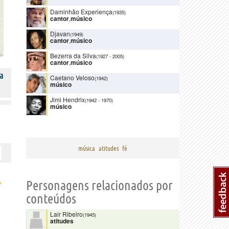
Daminhão Experiença
(1935)
cantor
,
músico
Djavan
(1949)
cantor
,
músico
Bezerra da Silva
(1927
-
2005)
cantor
,
músico
a
Caetano Veloso
(1942)
músico
Jimi Hendrix
(1942
-
1970)
músico
música
atitudes
fé
›
Personagens relacionados por
conteúdos
Lair Ribeiro
(1945)
atitudes