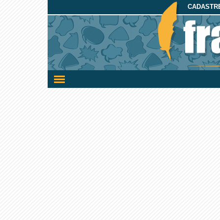
CADASTRE
Ativar/desativar
a
navegação