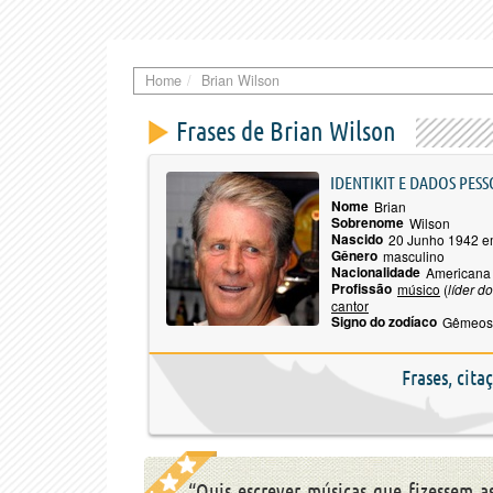
Home
Brian Wilson
Frases de Brian Wilson
IDENTIKIT E DADOS PESS
Nome
Brian
Sobrenome
Wilson
Nascido
20 Junho 1942 e
Gênero
masculino
Nacionalidade
Americana
Profissão
músico
(
líder d
cantor
Signo do zodíaco
Gêmeos
Frases, cita
“Quis escrever músicas que fizessem a