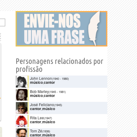
Personagens relacionados por
profissão
John Lennon
(1940
-
1980)
músico
,
cantor
Bob Marley
(1945
-
1981)
músico
,
cantor
José Feliciano
(1945)
cantor
,
músico
Rita Lee
(1947)
cantor
,
músico
Tom Zé
(1936)
cantor
,
músico