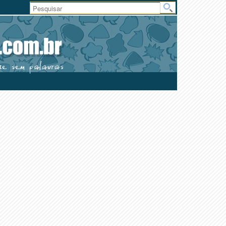
Área
do
Usuário