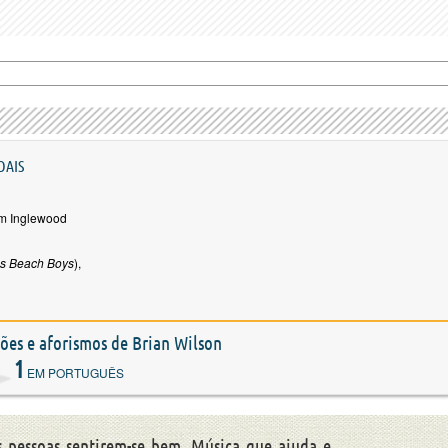
OAIS
m Inglewood
os Beach Boys
),
ções e aforismos de Brian Wilson
1
EM PORTUGUÊS
s pessoas sentirem-se bem. Música que ajuda e