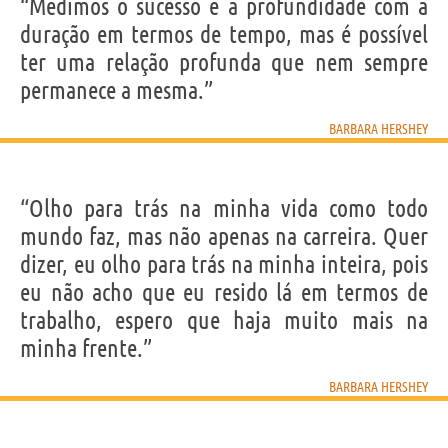
IDENTIKIT E DADOS PESSOAIS
“Medimos o sucesso e a profundidade com a
Nome
Barbara Lynn
duração em termos de tempo, mas é possível
Sobrenome
Herzstein
Apelido
Barbara Hershey
ter uma relação profunda que nem sempre
Nascido
5 Fevereiro 1948
Gênero
feminino
permanece a mesma.”
Nacionalidade
Americana
Profissão
ator
Signo do zodíaco
Aquário
BARBARA HERSHEY
Frases, citações e aforismos de Barbara Hershey
4
“Olho para trás na minha vida como todo
EM PORTUGUÊS
mundo faz, mas não apenas na carreira. Quer
dizer, eu olho para trás na minha inteira, pois
Personagens relacionados por
ELENCO
GÊNEROS
eu não acho que eu resido lá em termos de
Nenhum personagem.
trabalho, espero que haja muito mais na
minha frente.”
BARBARA HERSHEY