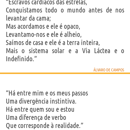
IDENTIKIT E DADOS PESSOAIS
“Escravos cardíacos das estrelas,
Nome
Fernando António
Conquistamos todo o mundo antes de nos
Sobrenome
Nogueira de Seabra Pessoa
Apelido
Álvaro de Campos
levantar da cama;
Mas acordamos e ele é opaco,
Frases, citações e aforismos de Álvaro de Campos
Levantamo-nos e ele é alheio,
20
EM PORTUGUÊS
Saímos de casa e ele é a terra inteira,
Mais o sistema solar e a Via Láctea e o
Indefinido.”
“Pensar faz mal às emoções.”
ÁLVARO DE CAMPOS
ÁLVARO DE CAMPOS
Compartilhe
Tweet
“Há entre mim e os meus passos
Personagens relacionados por
PROFISSÃO
CONTEÚDOS
Uma divergência instintiva.
Nenhum personagem.
Há entre quem sou e estou
Uma diferença de verbo
Que corresponde à realidade.”