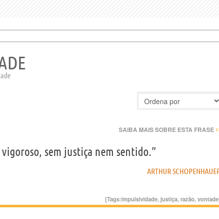
TADE
tade
›
SAIBA MAIS SOBRE ESTA FRASE
 vigoroso, sem justiça nem sentido.”
ARTHUR SCHOPENHAUE
[Tags:
impulsividade
,
justiça
,
razão
,
vontade