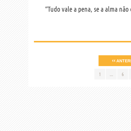
“Tudo vale a pena, se a alma não
‹‹
ANTER
1
...
6