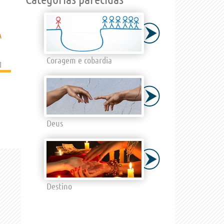
A
Coragem e cobardia
]
Deus
Destino