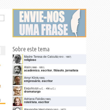
Sobre este tema
Madre Teresa de Calcutá
(1910
-
1997)
religioso
›
Alain
(1868
-
1951)
acadêmico
,
escritor
,
filósofo
,
jornalista
Amyr Klink
(1955)
empresário
,
escritor
R
Esquilo
(525 a.C.
-
456 a.C.)
dramaturgo
Adriana Falcão
(1960)
]
roteirista
,
escritor
Alexandre Herculano
(1810
-
1877)