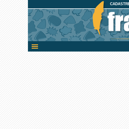
CADASTRE
Ativar/desativar
a
navegação