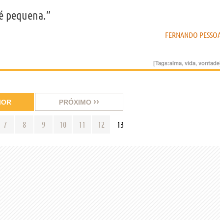
 é pequena.”
FERNANDO PESSO
[Tags:
alma
,
vida
,
vontade
››
IOR
PRÓXIMO
7
8
9
10
11
12
13