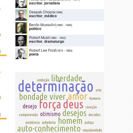
escritor
,
jornalista
›
Deepak Chopra
(1946)
escritor
,
médico
Benito Mussolini
(1883
-
1945)
político
A
Robert Musil
(1880
-
1942)
escritor
,
dramaturgo
Robert Lee Frost
(1874
-
1963)
]
poeta
›
liberdade
determinação
ambição
arte
amor
bondade
viver
R
homens
força
deus
desejo
coração
desejos
otimismo
]
compreensão
decisões
homem
existência
sabedoria
justiça
auto-conhecimento
impulsividade