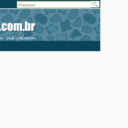
Área
do
Usuário