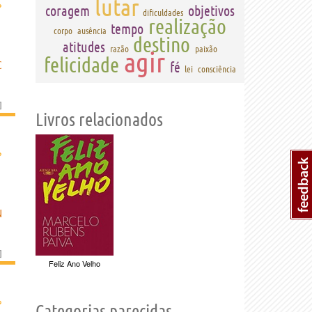
lutar
›
coragem
objetivos
dificuldades
realização
tempo
corpo
ausência
destino
atitudes
razão
paixão
agir
felicidade
C
fé
lei
consciência
]
Livros relacionados
›
N
]
Feliz Ano Velho
›
Categorias parecidas