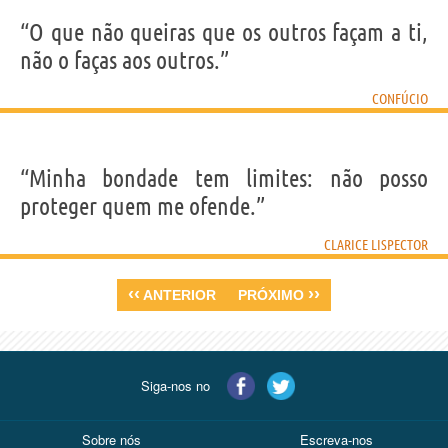
“O que não queiras que os outros façam a ti,
não o faças aos outros.”
CONFÚCIO
“Minha bondade tem limites: não posso
proteger quem me ofende.”
CLARICE LISPECTOR
‹‹
››
ANTERIOR
PRÓXIMO
Siga-nos no
Sobre nós
Escreva-nos