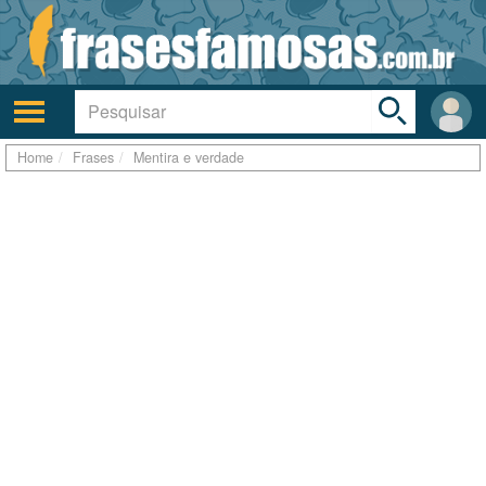
Toggle
search
bar
Ativar/desativar
Área
a
do
navegação
Usuá
Home
Frases
Mentira e verdade