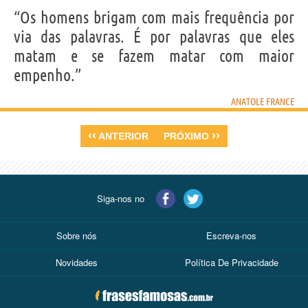
“Os homens brigam com mais frequência por
via das palavras. É por palavras que eles
matam e se fazem matar com maior
empenho.”
ANATOLE FRANCE
‹‹
››
ANTERIOR
PRÓXIMO
Siga-nos no
Sobre nós
Escreva-nos
Novidades
Política De Privacidade